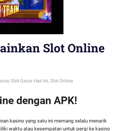
ainkan Slot Online
Gacor
,
Slot Gacor Hari Ini
,
Slot Online
line dengan APK!
inan kasino yang satu ini memang selalu menarik
iki waktu atau kesempatan untuk pergi ke kasino