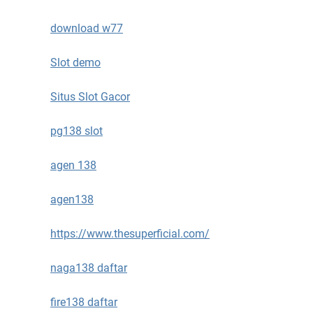
download w77
Slot demo
Situs Slot Gacor
pg138 slot
agen 138
agen138
https://www.thesuperficial.com/
naga138 daftar
fire138 daftar