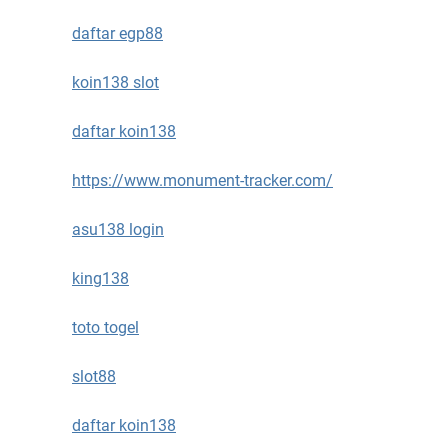
daftar egp88
koin138 slot
daftar koin138
https://www.monument-tracker.com/
asu138 login
king138
toto togel
slot88
daftar koin138