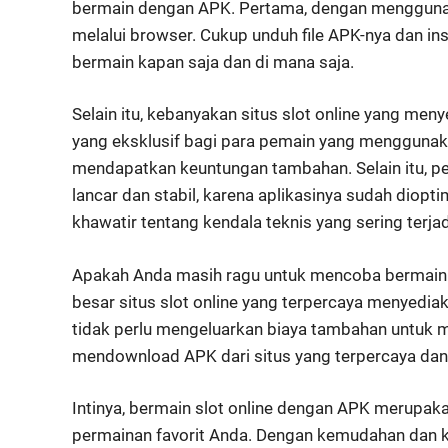
bermain dengan APK. Pertama, dengan menggunak
melalui browser. Cukup unduh file APK-nya dan in
bermain kapan saja dan di mana saja.
Selain itu, kebanyakan situs slot online yang m
yang eksklusif bagi para pemain yang menggunakan
mendapatkan keuntungan tambahan. Selain itu, pe
lancar dan stabil, karena aplikasinya sudah diopt
khawatir tentang kendala teknis yang sering terja
Apakah Anda masih ragu untuk mencoba bermain s
besar situs slot online yang terpercaya menyedia
tidak perlu mengeluarkan biaya tambahan untuk 
mendownload APK dari situs yang terpercaya dan m
Intinya, bermain slot online dengan APK merupak
permainan favorit Anda. Dengan kemudahan dan ke