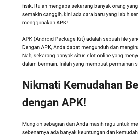
fisik. Itulah mengapa sekarang banyak orang yang 
semakin canggih, kini ada cara baru yang lebih se
menggunakan APK!
APK (Android Package Kit) adalah sebuah file yang
Dengan APK, Anda dapat mengunduh dan menginstal
Nah, sekarang banyak situs slot online yang m
dalam bermain. Inilah yang membuat permainan slo
Nikmati Kemudahan Ber
dengan APK!
Mungkin sebagian dari Anda masih ragu untuk me
sebenarnya ada banyak keuntungan dan kemudahan