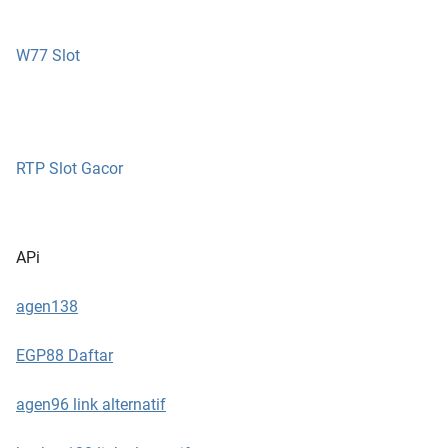
W77 Slot
RTP Slot Gacor
APi
agen138
EGP88 Daftar
agen96 link alternatif