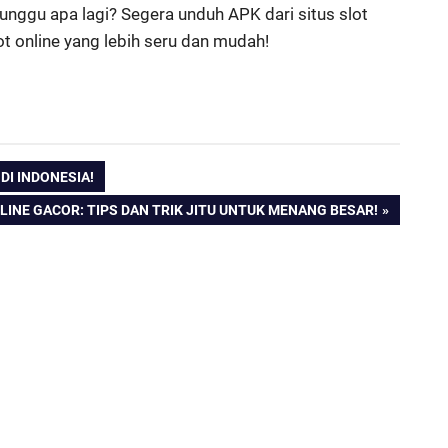
nggu apa lagi? Segera unduh APK dari situs slot
ot online yang lebih seru dan mudah!
I INDONESIA!
LINE GACOR: TIPS DAN TRIK JITU UNTUK MENANG BESAR!