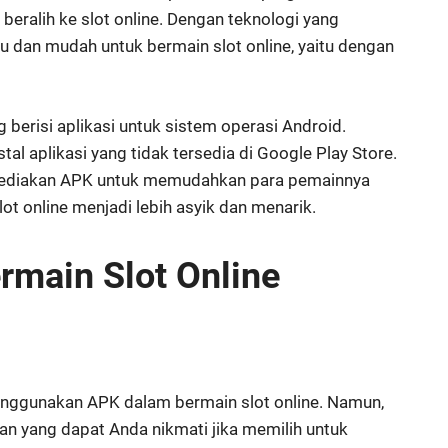
beralih ke slot online. Dengan teknologi yang
ru dan mudah untuk bermain slot online, yaitu dengan
 berisi aplikasi untuk sistem operasi Android.
 aplikasi yang tidak tersedia di Google Play Store.
enyediakan APK untuk memudahkan para pemainnya
t online menjadi lebih asyik dan menarik.
main Slot Online
nggunakan APK dalam bermain slot online. Namun,
 yang dapat Anda nikmati jika memilih untuk