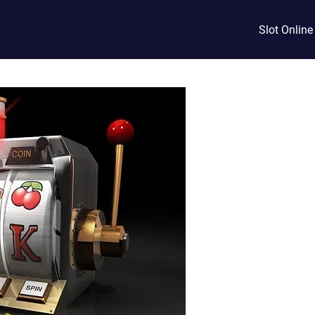
Slot Online