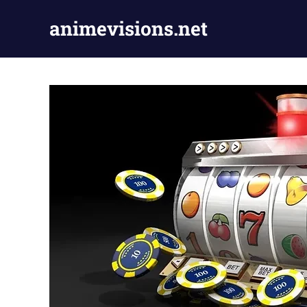
Skip
animevisions.net
to
content
animevisions.net