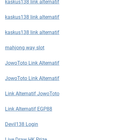
kaskus138 link alternatif
kaskus138 link alternatif
kaskus138 link alternatif
mahjong way slot
JowoToto Link Alternatif
JowoToto Link Alternatif
Link Alternatif JowoToto
Link Alternatif EGP88
Devil138 Login
Live Draw HK Prize