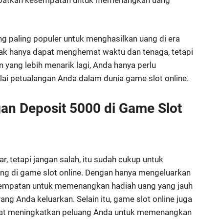
ng paling populer untuk menghasilkan uang di era
tidak hanya dapat menghemat waktu dan tenaga, tetapi
yang lebih menarik lagi, Anda hanya perlu
i petualangan Anda dalam dunia game slot online.
n Deposit 5000 di Game Slot
r, tetapi jangan salah, itu sudah cukup untuk
 di game slot online. Dengan hanya mengeluarkan
sempatan untuk memenangkan hadiah uang yang jauh
ng Anda keluarkan. Selain itu, game slot online juga
at meningkatkan peluang Anda untuk memenangkan