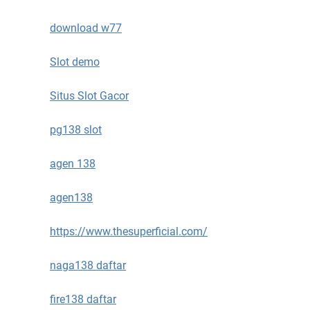
download w77
Slot demo
Situs Slot Gacor
pg138 slot
agen 138
agen138
https://www.thesuperficial.com/
naga138 daftar
fire138 daftar