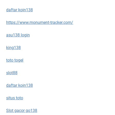
daftar koin138
https://www.monument-tracker.com/
asu138 login
king138
toto togel
slot88
daftar koin138
situs toto
Slot gacor go138