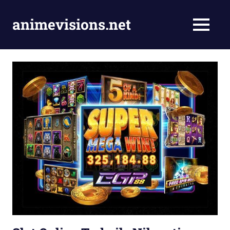
Skip
to
animevisions.net
MENU
content
animevisions.net