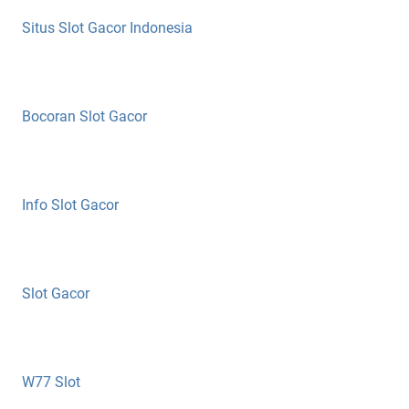
Situs Slot Gacor Indonesia
Bocoran Slot Gacor
Info Slot Gacor
Slot Gacor
W77 Slot