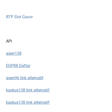
RTP Slot Gacor
APi
agen138
EGP88 Daftar
agen96 link alternatif
kaskus138 link alternatif
kaskus138 link alternatif