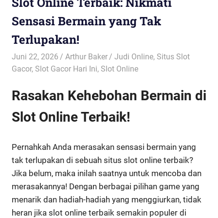
Slot Online Terbaik: Nikmati
Sensasi Bermain yang Tak
Terlupakan!
Juni 22, 2026
Arthur Baker
Judi Online
,
Situs Slot
Gacor
,
Slot Gacor Hari Ini
,
Slot Online
Rasakan Kehebohan Bermain di
Slot Online Terbaik!
Pernahkah Anda merasakan sensasi bermain yang
tak terlupakan di sebuah situs slot online terbaik?
Jika belum, maka inilah saatnya untuk mencoba dan
merasakannya! Dengan berbagai pilihan game yang
menarik dan hadiah-hadiah yang menggiurkan, tidak
heran jika slot online terbaik semakin populer di