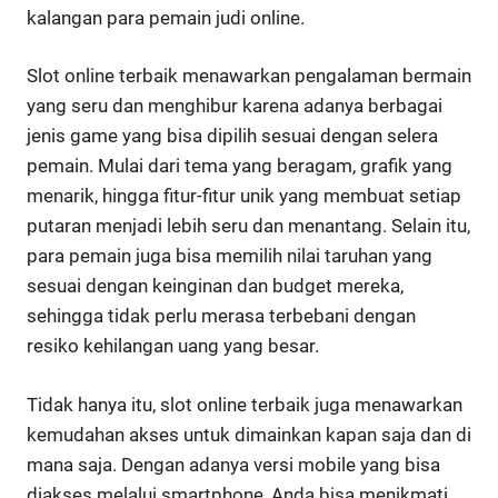
kalangan para pemain judi online.
Slot online terbaik menawarkan pengalaman bermain
yang seru dan menghibur karena adanya berbagai
jenis game yang bisa dipilih sesuai dengan selera
pemain. Mulai dari tema yang beragam, grafik yang
menarik, hingga fitur-fitur unik yang membuat setiap
putaran menjadi lebih seru dan menantang. Selain itu,
para pemain juga bisa memilih nilai taruhan yang
sesuai dengan keinginan dan budget mereka,
sehingga tidak perlu merasa terbebani dengan
resiko kehilangan uang yang besar.
Tidak hanya itu, slot online terbaik juga menawarkan
kemudahan akses untuk dimainkan kapan saja dan di
mana saja. Dengan adanya versi mobile yang bisa
diakses melalui smartphone, Anda bisa menikmati