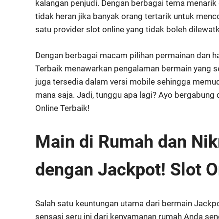
kalangan penjudi. Dengan berbagai tema menari
tidak heran jika banyak orang tertarik untuk men
satu provider slot online yang tidak boleh dilewat
Dengan berbagai macam pilihan permainan dan had
Terbaik menawarkan pengalaman bermain yang ser
juga tersedia dalam versi mobile sehingga memu
mana saja. Jadi, tunggu apa lagi? Ayo bergabung
Online Terbaik!
Main di Rumah dan Nik
dengan Jackpot! Slot O
Salah satu keuntungan utama dari bermain Jackpo
sensasi seru ini dari kenyamanan rumah Anda sendir