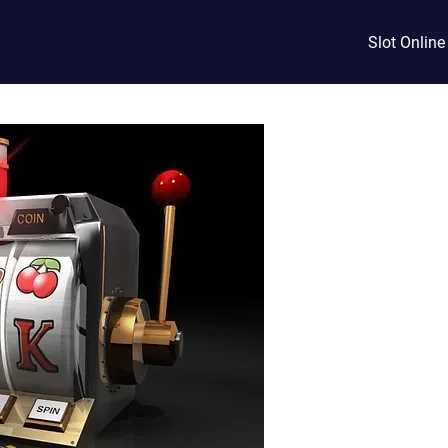
Slot Online