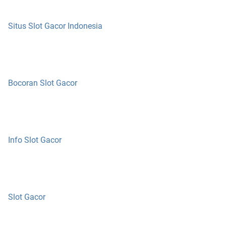
Situs Slot Gacor Indonesia
Bocoran Slot Gacor
Info Slot Gacor
Slot Gacor