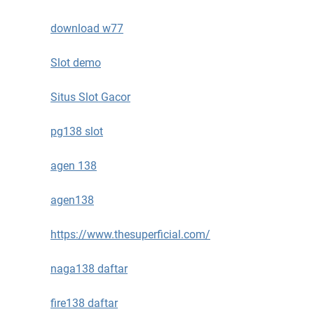
download w77
Slot demo
Situs Slot Gacor
pg138 slot
agen 138
agen138
https://www.thesuperficial.com/
naga138 daftar
fire138 daftar