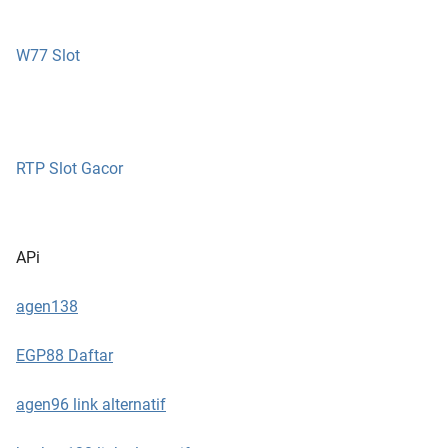
W77 Slot
RTP Slot Gacor
APi
agen138
EGP88 Daftar
agen96 link alternatif