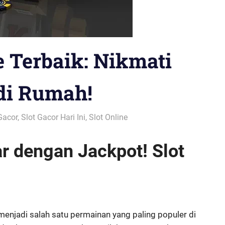
e Terbaik: Nikmati
di Rumah!
 Gacor
,
Slot Gacor Hari Ini
,
Slot Online
 dengan Jackpot! Slot
 menjadi salah satu permainan yang paling populer di