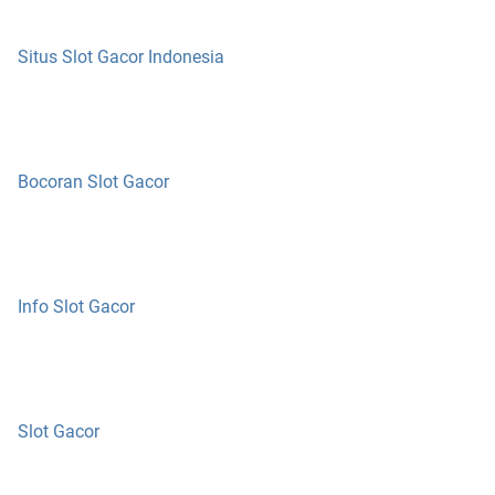
Situs Slot Gacor Indonesia
Bocoran Slot Gacor
Info Slot Gacor
Slot Gacor