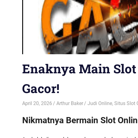
Enaknya Main Slot 
Gacor!
April 20, 2026
Arthur Baker
Judi Online
,
Situs Slot
Nikmatnya Bermain Slot Onli