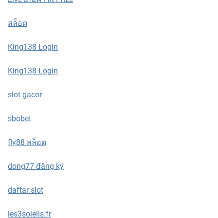
สล็อต
King138 Login
King138 Login
slot gacor
sbobet
fly88 สล็อต
dong77 đăng ký
daftar slot
les3soleils.fr