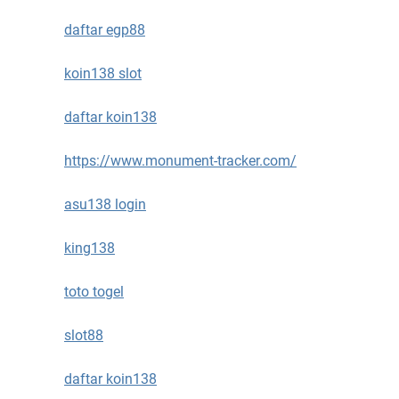
daftar egp88
koin138 slot
daftar koin138
https://www.monument-tracker.com/
asu138 login
king138
toto togel
slot88
daftar koin138